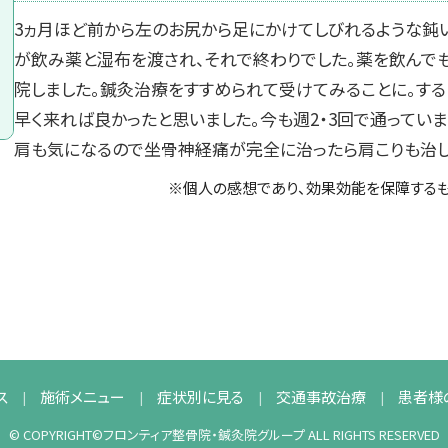
3ヵ月ほど前から左のお尻から足にかけてしびれるような鈍
が飲み薬と湿布を渡され、それで終わりでした。薬を飲んで
院しました。鍼灸治療をすすめられて受けてみることに。する
早く来れば良かったと思いました。今も週2・3回で通ってい
肩も気になるので坐骨神経痛が完全に治ったら肩こりも治し
※個人の感想であり、効果効能を保障するも
ス
施術メニュー
症状別に見る
交通事故治療
患者様
© COPYRIGHT©フロンティア整骨院・鍼灸院グループ ALL RIGHTS RESERVED